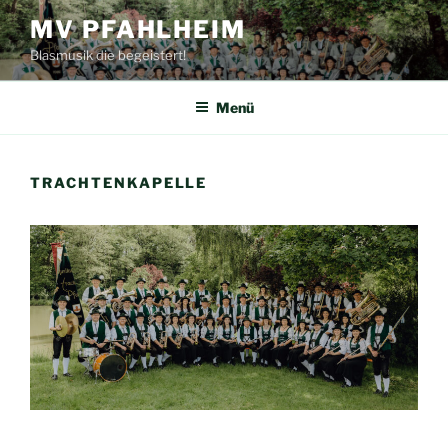
Zum
MV PFAHLHEIM
Inhalt
Blasmusik die begeistert!
springen
Menü
TRACHTENKAPELLE